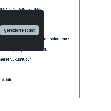
demez, çıkar sağlayamaz.
rimli ve tasarruflu kullanılır
Çerezleri Reddet
e ve gerçeğe aykırı beyanlarda bulunamaz.
 süreçleri şeffaf yürütülür.
ermekle yükümlüdür.
.
k bildirir.