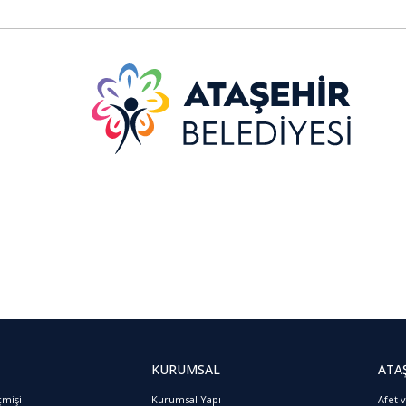
KURUMSAL
ATA
çmişi
Kurumsal Yapı
Afet 