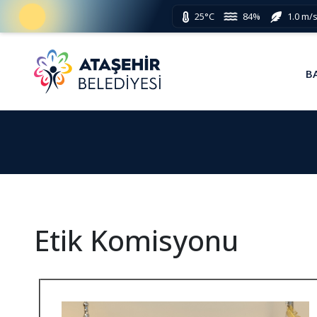
25°C
84%
1.0 m/
B
Etik Komisyonu