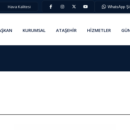
s
Hava Kalitesi
WhatsApp Şik
AŞKAN
KURUMSAL
ATAŞEHİR
HİZMETLER
GÜN