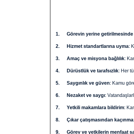
1.
Görevin yerine getirilmesinde
2.
Hizmet standartlarına uyma
: 
3.
Amaç ve misyona bağlılık
: Ka
4.
Dürüstlük ve tarafsızlık
: Her tü
5.
Saygınlık ve güven
: Kamu göre
6.
Nezaket ve saygı
: Vatandaşlarl
7.
Yetkili makamlara bildirim
: Kam
8.
Çıkar çatışmasından kaçınma
9.
Görev ve yetkilerin menfaat s