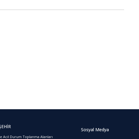
ŞEHİR
Sosyal Medya
ve Acil Durum Toplanma Alanları