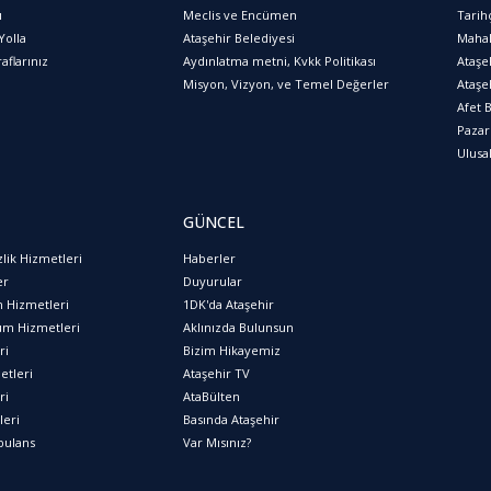
ı
Meclis ve Encümen
Tarih
Yolla
Ataşehir Belediyesi
Mahal
aflarınız
Aydınlatma metni, Kvkk Politikası
Ataşe
Misyon, Vizyon, ve Temel Değerler
Ataşeh
Afet B
Pazar 
Ulusa
GÜNCEL
lik Hizmetleri
Haberler
er
Duyurular
m Hizmetleri
1DK'da Ataşehir
üm Hizmetleri
Aklınızda Bulunsun
ri
Bizim Hikayemiz
etleri
Ataşehir TV
ri
AtaBülten
leri
Basında Ataşehir
bulans
Var Mısınız?