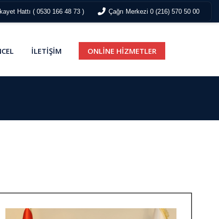
ayet Hattı ( 0530 166 48 73 )
Çağrı Merkezi 0 (216) 570 50 00
CEL
İLETİŞİM
ONLİNE HİZMETLER