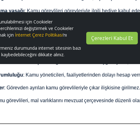
ama yasağı
: Kamu görevlileri görevleriyle ilgili hediye kabul e
unulabilmesi için Cookieler
 kullanımı
: Kamu malları ve kaynakları yalnızca hizmet amaçlı, ve
ercihlerinizi değiştirmek ve Cookieler
mak için
İnternet Çerez Politikası
’nı
f ve gereksiz harcamalardan kaçınılır.
Çerezleri Kabul Et
irmeniz durumunda internet sitesinin bazı
ek dışı beyan:
Kamu görevlileri, kurumlarını bağlayıcı nitelikt
ni kaybedebileceğini dikkate alınız.
lımcılık
: Vatandaşların bilgi edinme hakkına saygı duyulur; hizmet
orumluluğu
: Kamu yöneticileri, faaliyetlerinden dolayı hesap v
er
: Görevden ayrılan kamu görevlileriyle çıkar ilişkisine girilmez
u görevlileri, mal varlıklarını mevzuat çerçevesinde düzenli olara