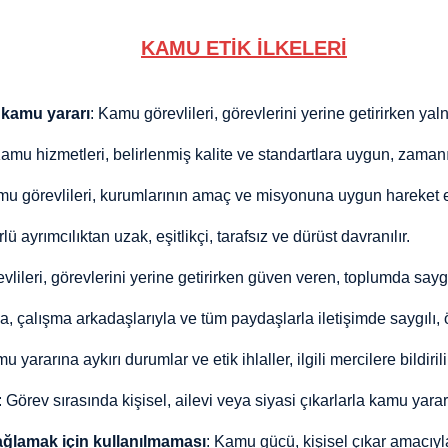
KAMU ETİK İLKELERİ
 kamu yararı
: Kamu görevlileri, görevlerini yerine getirirken yal
Kamu hizmetleri, belirlenmiş kalite ve standartlara uygun, zamanı
mu görevlileri, kurumlarının amaç ve misyonuna uygun hareket 
rlü ayrımcılıktan uzak, eşitlikçi, tarafsız ve dürüst davranılır.
vlileri, görevlerini yerine getirirken güven veren, toplumda sayg
a, çalışma arkadaşlarıyla ve tüm paydaşlarla iletişimde saygılı, ö
u yararına aykırı durumlar ve etik ihlaller, ilgili mercilere bildirili
: Görev sırasında kişisel, ailevi veya siyasi çıkarlarla kamu yarar
ağlamak için kullanılmaması
: Kamu gücü, kişisel çıkar amacıyl