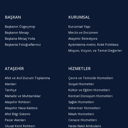
BAŞKAN
KURUMSAL
Başkanın Özgeçmişi
Kurumsal Yapı
Başkanın Mesajı
Meclis ve Encümen
Başkana Mesaj Yolla
Ataşehir Belediyesi
Başkanla Fotoğraflarınız
Aydınlatma metni, Kvkk Politikası
Misyon, Vizyon, ve Temel Değerler
ATAŞEHİR
HİZMETLER
Afet ve Acil Durum Toplanma
Çevre ve Temizlik Hizmetleri
Alanları
Sosyal Hizmetler
Tarihçe
Kültür ve Eğitim Hizmetleri
Mahalle ve Muhtarlıklar
Kentsel Dönüşüm Hizmetleri
Ataşehir Rehberi
Sağlık Hizmetleri
Ataşehir Hava Kalitesi
Veteriner Hizmetleri
Afet Bilgi Sistemi
Nikah Hizmetleri
Pazar Alanları
Cenaze Hizmetleri
Ulusal Kent Rehberi
Hasta Nakil Ambulans