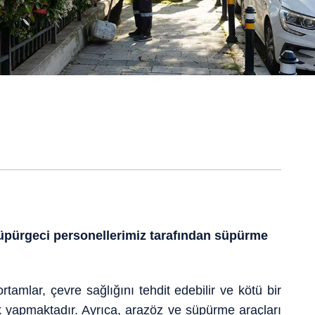
 süpürgeci personellerimiz tarafından süpürme
tamlar, çevre sağlığını tehdit edebilir ve kötü bir
ak yapmaktadır. Ayrıca, arazöz ve süpürme araçları