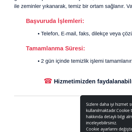
ile zeminler yıkanarak, temiz bir ortam sağlanır. Va
Başvuruda İşlemleri:
•
Telefon, E-mail, faks, dilekçe veya çöz
Tamamlanma Süresi:
• 2 gün içinde temizlik işlemi tamamlanır
☎
Hizmetimizden faydalanabil
Sizlere daha iyi hizmet s
kullanılmaktadır.Cookie t
hakkında detaylı bilgi al
inceleyebilirsiniz.
Cookie ayarlarını değişt