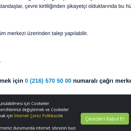
tandaşlar, çevre kirliliğinden şikayetçi olduklarında bu hiz
üm merkezi üzerinden talep yapılabilir.
.
mek için
0 (216) 570 50 00
numaralı çağrı merke
unulabilmesi için Cookieler
ercihlerinizi değiştirmek ve Cookieler
mak için
İnternet Çerez Politikası
’nı
Çerezleri Kabul Et
irmeniz durumunda internet sitesinin bazı