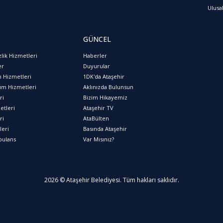
Ulusa
GÜNCEL
lik Hizmetleri
Haberler
er
Duyurular
m Hizmetleri
1DK'da Ataşehir
üm Hizmetleri
Aklınızda Bulunsun
ri
Bizim Hikayemiz
etleri
Ataşehir TV
ri
AtaBülten
leri
Basında Ataşehir
bulans
Var Mısınız?
2026 © Ataşehir Belediyesi. Tüm hakları saklıdır.