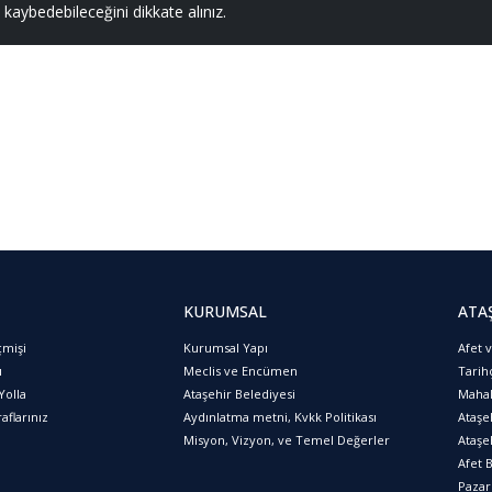
ni kaybedebileceğini dikkate alınız.
KURUMSAL
ATA
çmişi
Kurumsal Yapı
Afet 
ı
Meclis ve Encümen
Tarih
Yolla
Ataşehir Belediyesi
Mahal
aflarınız
Aydınlatma metni, Kvkk Politikası
Ataşe
Misyon, Vizyon, ve Temel Değerler
Ataşeh
Afet B
Pazar 