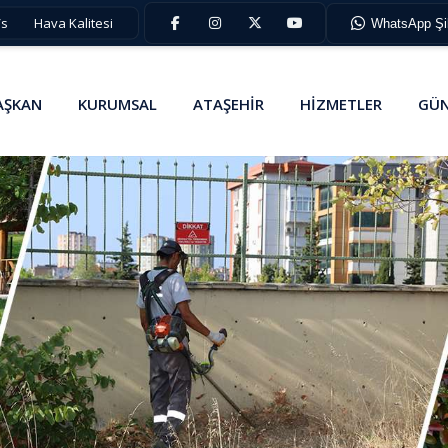
/s
Hava Kalitesi
WhatsApp Şik
AŞKAN
KURUMSAL
ATAŞEHİR
HİZMETLER
GÜN