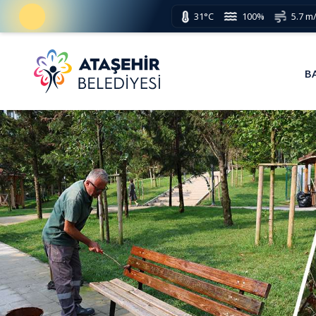
31°C
100%
5.7 m
B