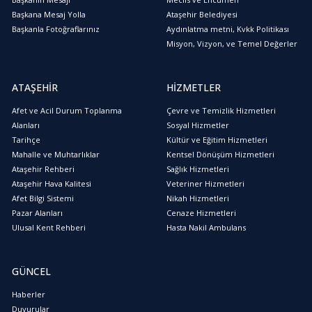
Başkana Mesaj Yolla
Ataşehir Belediyesi
Başkanla Fotoğraflarınız
Aydınlatma metni, Kvkk Politikası
Misyon, Vizyon, ve Temel Değerler
ATAŞEHİR
HİZMETLER
Afet ve Acil Durum Toplanma
Çevre ve Temizlik Hizmetleri
Alanları
Sosyal Hizmetler
Tarihçe
Kültür ve Eğitim Hizmetleri
Mahalle ve Muhtarlıklar
Kentsel Dönüşüm Hizmetleri
Ataşehir Rehberi
Sağlık Hizmetleri
Ataşehir Hava Kalitesi
Veteriner Hizmetleri
Afet Bilgi Sistemi
Nikah Hizmetleri
Pazar Alanları
Cenaze Hizmetleri
Ulusal Kent Rehberi
Hasta Nakil Ambulans
GÜNCEL
Haberler
Duyurular