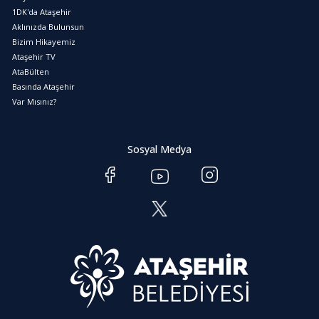
1DK'da Ataşehir
Aklınızda Bulunsun
Bizim Hikayemiz
Ataşehir TV
AtaBülten
Basında Ataşehir
Var Mısınız?
Sosyal Medya