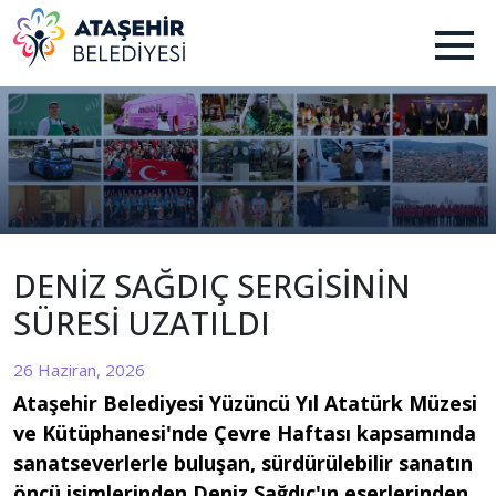
DENİZ SAĞDIÇ SERGİSİNİN
SÜRESİ UZATILDI
26 Haziran, 2026
Ataşehir Belediyesi Yüzüncü Yıl Atatürk Müzesi
ve Kütüphanesi'nde Çevre Haftası kapsamında
sanatseverlerle buluşan, sürdürülebilir sanatın
öncü isimlerinden Deniz Sağdıç'ın eserlerinden