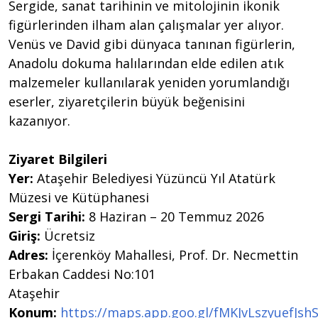
Sergide, sanat tarihinin ve mitolojinin ikonik
figürlerinden ilham alan çalışmalar yer alıyor.
Venüs ve David gibi dünyaca tanınan figürlerin,
Anadolu dokuma halılarından elde edilen atık
malzemeler kullanılarak yeniden yorumlandığı
eserler, ziyaretçilerin büyük beğenisini
kazanıyor.
Ziyaret Bilgileri
Yer:
Ataşehir Belediyesi Yüzüncü Yıl Atatürk
Müzesi ve Kütüphanesi
Sergi Tarihi:
8 Haziran – 20 Temmuz 2026
Giriş:
Ücretsiz
Adres:
İçerenköy Mahallesi, Prof. Dr. Necmettin
Erbakan Caddesi No:101
Ataşehir
Konum:
https://maps.app.goo.gl/fMKJvLszyuefJsh