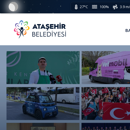
27°C
100%
3.9 m
B