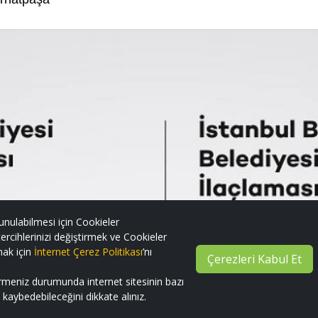
unulabilmesi için Cookieler
ercihlerinizi değiştirmek ve Cookieler
mak için
İnternet Çerez Politikası
’nı
Çerezleri Kabul Et
irmeniz durumunda internet sitesinin bazı
ni kaybedebileceğini dikkate alınız.