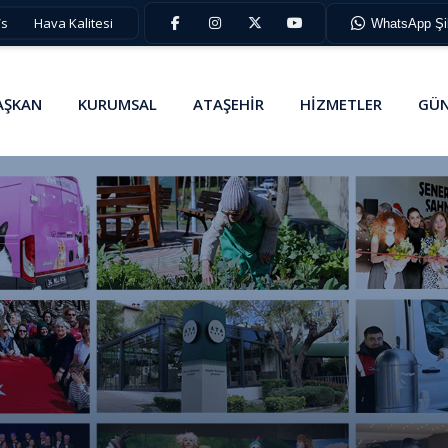
/s
Hava Kalitesi
WhatsApp Şik
AŞKAN
KURUMSAL
ATAŞEHİR
HİZMETLER
GÜN