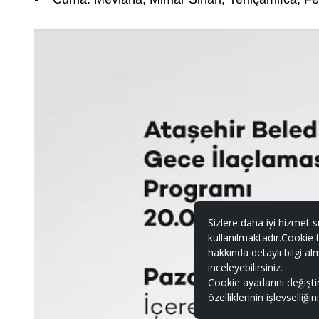
Sizlere daha iyi hizmet s
kullanılmaktadır.Cookie t
hakkında detaylı bilgi al
inceleyebilirsiniz.
Cookie ayarlarını değişt
özelliklerinin işlevselliği