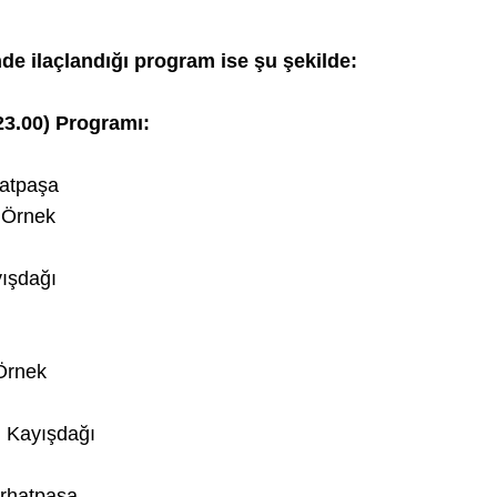
inde ilaçlandığı program ise şu şekilde:
23.00) Programı:
hatpaşa
 Örnek
ışdağı
:
 Örnek
, Kayışdağı
rhatpaşa