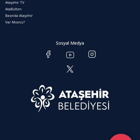
Ataşehir TV
AtaBülten
Basında Ataşehir
Var Mısınız?
Sosyal Medya