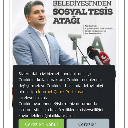
Sizlere daha iyi hizmet sunulabilmesi için
Cookieler kullanılmaktadır.Cookie tercihlerinizi
değiştirmek ve Cookieler hakkında detaylı bilgi
almak için
İnternet Çerez Politikası
’nı
inceleyebilirsiniz.
Cookie ayarlarını değiştirmeniz durumunda
internet sitesinin bazı özelliklerinin işlevselliğini
kaybedebileceğini dikkate alınız.
E-Bülten Görüntüle
PDF Görüntüle
Çerezleri Kabul
Çerezleri