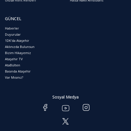
Ulusal Kent Rehberi
Hasta Nakil Ambulans
GÜNCEL
Haberler
Duyurular
1DK'da Ataşehir
Aklınızda Bulunsun
Bizim Hikayemiz
Ataşehir TV
AtaBülten
Basında Ataşehir
Var Mısınız?
Sosyal Medya