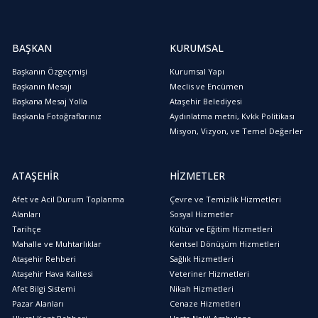
BAŞKAN
KURUMSAL
Başkanın Özgeçmişi
Kurumsal Yapı
Başkanın Mesajı
Meclis ve Encümen
Başkana Mesaj Yolla
Ataşehir Belediyesi
Başkanla Fotoğraflarınız
Aydınlatma metni, Kvkk Politikası
Misyon, Vizyon, ve Temel Değerler
ATAŞEHİR
HİZMETLER
Afet ve Acil Durum Toplanma
Çevre ve Temizlik Hizmetleri
Alanları
Sosyal Hizmetler
Tarihçe
Kültür ve Eğitim Hizmetleri
Mahalle ve Muhtarlıklar
Kentsel Dönüşüm Hizmetleri
Ataşehir Rehberi
Sağlık Hizmetleri
Ataşehir Hava Kalitesi
Veteriner Hizmetleri
Afet Bilgi Sistemi
Nikah Hizmetleri
Pazar Alanları
Cenaze Hizmetleri